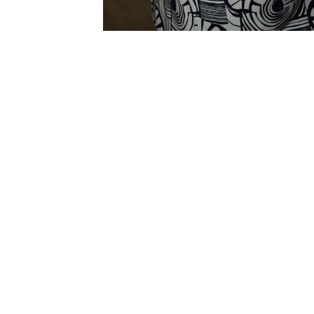
„Wer sich bewegt, bringt etwas 
Öffnu
Mo 07:
Di 08:
Mi 07: