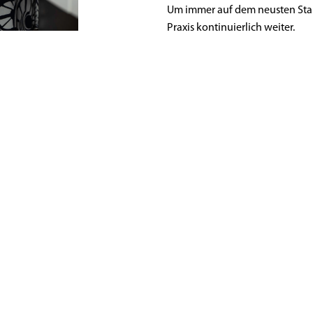
Um immer auf dem neusten Stand 
Praxis kontinuierlich weiter.
in Bewegung!“
ngszeiten
Kontakt
Impressum
00 - 18:00
Do 08:00 - 20:00
Datenschutz
00 - 19:00
Fr 07:00 - 16:00
Partner
00 - 19:00
Sa 08:00 - 13:00
Gutscheine
Disclaimer
Cookies ändern