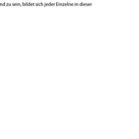
zu sein, bildet sich jeder Einzelne in dieser
Bahnhofstraße 21, 4050 Traun
Tel:
+437229 61059
E-Mail:
office@physioline-traun.at
Terminvereinbarungen telefonisch oder per E-
Mail